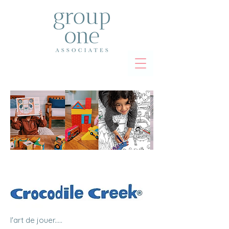
l'art de jouer.....