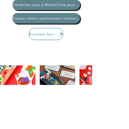
Connectez-vous à MarketTime pour magasiner
Trouvez votre représentant commercial
Prochain fournisseur
ABONNEZ-VOUS À
NOTRE NEWSLETTER
S'abonner